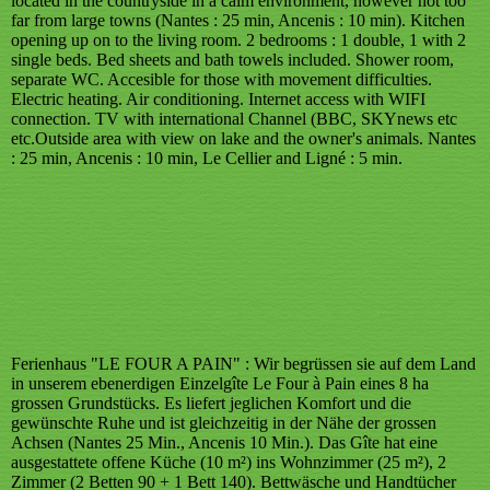
located in the countryside in a calm environment, however not too
far from large towns (Nantes : 25 min, Ancenis : 10 min). Kitchen
opening up on to the living room. 2 bedrooms : 1 double, 1 with 2
single beds. Bed sheets and bath towels included. Shower room,
separate WC. Accesible for those with movement difficulties.
Electric heating. Air conditioning. Internet access with WIFI
connection. TV with international Channel (BBC, SKYnews etc
etc.Outside area with view on lake and the owner's animals. Nantes
: 25 min, Ancenis : 10 min, Le Cellier and Ligné : 5 min.
Ferienhaus "LE FOUR A PAIN" : Wir begrüssen sie auf dem Land
in unserem ebenerdigen Einzelgîte Le Four à Pain eines 8 ha
grossen Grundstücks. Es liefert jeglichen Komfort und die
gewünschte Ruhe und ist gleichzeitig in der Nähe der grossen
Achsen (Nantes 25 Min., Ancenis 10 Min.). Das Gîte hat eine
ausgestattete offene Küche (10 m²) ins Wohnzimmer (25 m²), 2
Zimmer (2 Betten 90 + 1 Bett 140). Bettwäsche und Handtücher